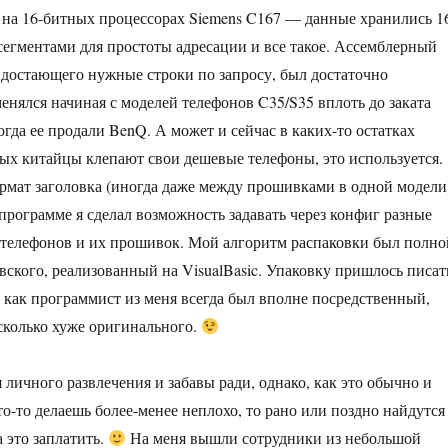
 на 16-битных процессорах Siemens C167 — данные хранились 1
егментами для простоты адресации и все такое. Ассемблерный
 достающего нужные строки по запросу, был достаточно
енялся начиная с моделей телефонов C35/S35 вплоть до заката
гда ее продали BenQ. А может и сейчас в каких-то остатках
орых китайцы клепают свои дешевые телефоны, это используется.
рмат заголовка (иногда даже между прошивками в одной модели
 программе я сделал возможность задавать через конфиг разные
телефонов и их прошивок. Мой алгоритм распаковки был полно
вского, реализованный на VisualBasic. Упаковку пришлось писат
к как программист из меня всегда был вполне посредственный,
сколько хуже оригинального.
я личного развлечения и забавы ради, однако, как это обычно и
то-то делаешь более-менее неплохо, то рано или поздно найдутся
 это заплатить.
На меня вышли сотрудники из небольшой