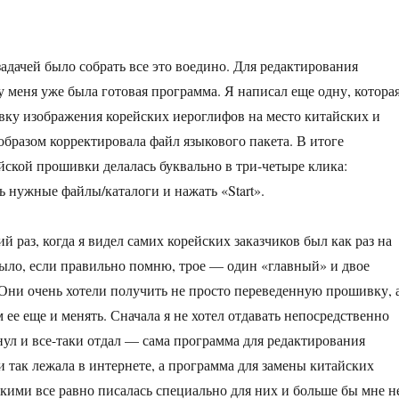
задачей было собрать все это воедино. Для редактирования
у меня уже была готовая программа. Я написал еще одну, котора
вку изображения корейских иероглифов на место китайских и
бразом корректировала файл языкового пакета. В итоге
йской прошивки делалась буквально в три-четыре клика:
ь нужные файлы/каталоги и нажать «Start».
 раз, когда я видел самих корейских заказчиков был как раз на
было, если правильно помню, трое — один «главный» и двое
Они очень хотели получить не просто переведенную прошивку, 
ее еще и менять. Сначала я не хотел отдавать непосредственно
нул и все-таки отдал — сама программа для редактирования
и так лежала в интернете, а программа для замены китайских
кими все равно писалась специально для них и больше бы мне н