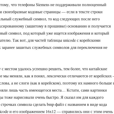
отому, что телефоны Siemens не поддерживали полноценный
ли своеобразные кодовые страницы — если в тексте строки
альный служебный символ, то код следующих после него
ксированному (зашитому в прошивке) основанию и получается
вый символ, под который уже ищется изображения и который
ателю. Так вот, для частей таблицы unicode с корейскими
 заранее зашитых служебных символов для переключения не
 с местом удалось успешно решить, тем более, что китайские
е мы меняли, как я понял, лексически отличаются от корейских
лова, а не слоги (как в корейском), поэтому их намного больше 
няли лишь часть имеющегося места… Кстати, сами картинки
ы тоже нарисовали очень быстро. Я сказал им для каждого
 строчках символа сделать bmp-файл с названием в виде кода
nicode и его изображением 16х12 — справились они с этим очень