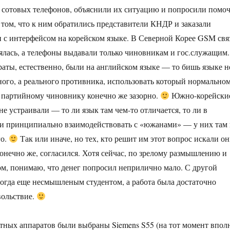
сотовых телефонов, объяснили их ситуацию и попросили помоч
 том, что к ним обратились представители КНДР и заказали
н с интерфейсом на корейском языке. В Северной Корее GSM свя
лялась, а телефоны выдавали только чиновникам и гос.служащим.
раты, естественно, были на английском языке — то бишь языке н
ного, а реального противника, использовать который нормально
 партийному чиновнику конечно же зазорно.
Южно-корейски
е устраивали — то ли язык там чем-то отличается, то ли в
и принципиально взаимодействовать с «южанами» — у них там 
го.
Так или иначе, но тех, кто решит им этот вопрос искали о
 конечно же, согласился. Хотя сейчас, по зрелому размышлению и
, понимаю, что денег попросил неприлично мало. С другой
огда еще несмышленым студентом, а работа была достаточно
вольствие.
тных аппаратов были выбраны Siemens S55 (на тот момент впол