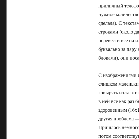
приличный телефон
нужное количество,
сделала). С текст
строками (около дв
перевести все на и
буквально за пару
блоками), они поса
С изображениями 
слишком маленький
ковырять из-за эт
в ней все как раз
здоровенным (16х1
другая проблема —
Пришлось немного 
потом соответству