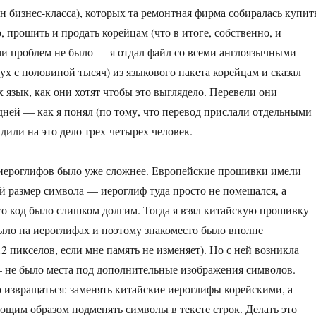
 бизнес-класса), которых та ремонтная фирма собиралась купит
 прошить и продать корейцам (что в итоге, собственно, и
ами проблем не было — я отдал файл со всеми англоязычными
ух с половиной тысяч) из языкового пакета корейцам и сказал
х язык, как они хотят чтобы это выглядело. Перевели они
 дней — как я понял (по тому, что перевод прислали отдельными
дили на это дело трех-четырех человек.
иероглифов было уже сложнее. Европейские прошивки имели
 размер символа — иероглиф туда просто не помещался, а
ого код было слишком долгим. Тогда я взял китайскую прошивку
 было на иероглифах и поэтому знакоместо было вполне
2 пикселов, если мне память не изменяет). Но с ней возникла
 не было места под дополнительные изображения символов.
извращаться: заменять китайские иероглифы корейскими, а
ющим образом подменять символы в тексте строк. Делать это