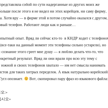
 представляла собой по сути надерганные из других моих же
ольше после этого я не видел ни этих корейцев, ни саму фирму,
ла. Хотя вру — в фирме этой я потом случайно оказался с другом,
овый телефон. Работают люди как и раньше…
опытный опыт. Вряд ли сейчас кто-то в КНДР ходит с телефоно
(все-таки на данный момент эти телефоны сильно устарели), но
 сознание этого греет мне душу — я люблю делать что-то, что
нкретный результат. Вряд ли они врали про всю эту тему с
у южной и своих телефонов хватало — им нет смысла нанимать
стов для таких хитрых переделок. А язык натурально корейский
Гугл опознает.
Вот, скопировал пару фраз из языкового файла
오:»
십시오»