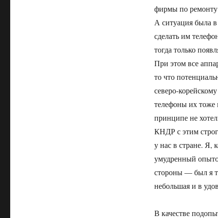
фирмы по ремонту 
А ситуация была в
сделать им телефо
тогда только появ
При этом все аппа
то что потенциаль
северо-корейскому
телефоны их тоже н
принципе не хотел
КНДР с этим стро
у нас в стране. Я,
умудренный опытом
стороны — был я т
небольшая и в удо
В качестве подопы