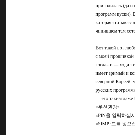
пригодилась (да и
программ куски). Б
которая это заказа
чинившем там сот
Вот такой вот люб
с моей прошивкой 
когда-то — ходил и
имеет зримый и ко
северной Кореей: 
русских программи
— его таким даже 
«우선권망»
«PIN을 입력하십시
«SIM카드를 넣으