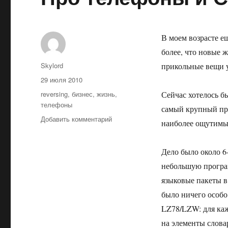
В моем возрасте е
более, что новые
Автор
Skylord
прикольные вещи у
Опубликовано
29 июля 2010
Метки
reversing
,
бизнес
,
жизнь
,
Сейчас хотелось б
телефоны
самый крупный про
к
Добавить комментарий
наиболее ощутимы
записи
Про
телефоны
Дело было около 6
и
небольшую програм
Северную
языковые пакеты в
Корею
(КНДР)
было ничего особо
LZ78/LZW: для каж
на элементы слова