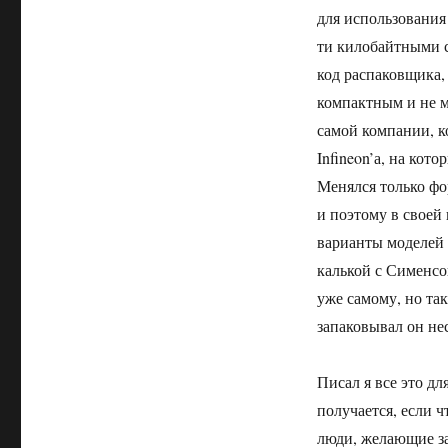
для использования
ти килобайтными с
код распаковщика,
компактным и не м
самой компании, ко
Infineon’а, на кот
Менялся только фо
и поэтому в своей
варианты моделей 
калькой с Сименсо
уже самому, но та
запаковывал он не
Писал я все это дл
получается, если ч
люди, желающие за