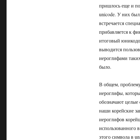
пришлось еще и п
unicode. У них бы
встречается специ
прибавляется к фи
итоговый юникодо
выводится пользов
иероглифами таких
было.
В общем, проблему
иероглифы, которы
обозначают целые с
наши корейские за
иероглифов корейц
использованного в
этого символа в u