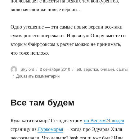
поплевывает с высоты на всяких там конкурентов,
включая свои же новые версии…
Одно утешение — эти самые новые версии все-таки
суммарно его опережают. И девятую Оперу вместе со
вторым Файрфоксом в расчет можно не принимать,
что тоже неплохо.
Автор
Опубликовано
Метки
Skylord
2 сентября 2010
ie6
,
верстка
,
онлайн
,
сайты
к
Добавить комментарий
записи
Браузеры
—
Все там будем
покой
нам
только
Куда катится мир? Сегодня утром
по Вестям24 видел
снится…
страницу из
Луркоморья
— когда про Эдуарда Хиля
рассказывали. Что дальше? bash.org.ru уже был? Или