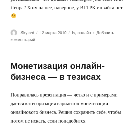
Лепра? Хотя на нее, наверное, у ВГТРК инвайта нет.
Автор
Опубликовано
Метки
Skylord
12 марта 2010
tv
,
онлайн
Добавить
к
комментарий
записи
Все
там
Монетизация онлайн-
будем
бизнеса — в тезисах
Понравилась презентация — четко и с примерами
дается категоризация вариантов монетизации
онлайнового бизнеса. Решил сохранить себе, чтобы
потом не искать, если понадобится.