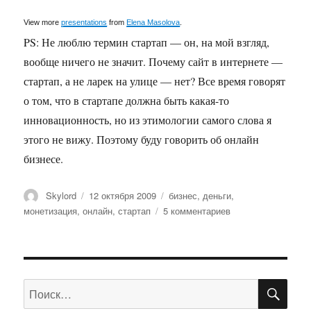
View more
presentations
from
Elena Masolova
.
PS: Не люблю термин стартап — он, на мой взгляд,
вообще ничего не значит. Почему сайт в интернете —
стартап, а не ларек на улице — нет? Все время говорят
о том, что в стартапе должна быть какая-то
инновационность, но из этимологии самого слова я
этого не вижу. Поэтому буду говорить об онлайн
бизнесе.
Автор
Опубликовано
Метки
Skylord
12 октября 2009
бизнес
,
деньги
,
к
монетизация
,
онлайн
,
стартап
5 комментариев
записи
Монетизация
онлайн-
бизнеса
ПО
—
Искать:
в