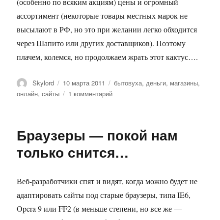
(особенно по всяким акциям) цены и огромный
ассортимент (некоторые товары местных марок не
высылают в РФ, но это при желании легко обходится
через Шапито или других доставщиков). Поэтому
плачем, колемся, но продолжаем жрать этот кактус….
Автор
Опубликовано
Метки
Skylord
10 марта 2011
бытовуха
,
деньги
,
магазины
,
к
онлайн
,
сайты
1 комментарий
записи
Зарубежные
интернет
Браузеры — покой нам
магазины
только снится…
Веб-разработчики спят и видят, когда можно будет не
адаптировать сайты под старые браузеры, типа IE6,
Opera 9 или FF2 (в меньше степени, но все же —