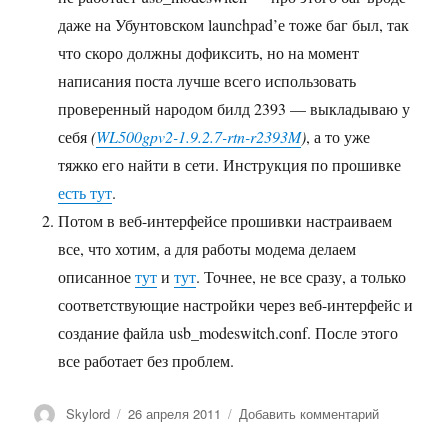
даже на Убунтовском launchpad’е тоже баг был, так
что скоро должны дофиксить, но на момент
написания поста лучше всего использовать
проверенный народом билд 2393 — выкладываю у
себя
(
WL500gpv2-1.9.2.7-rtn-r2393M
)
, а то уже
тяжко его найти в сети. Инструкция по прошивке
есть тут
.
Потом в веб-интерфейсе прошивки настраиваем
все, что хотим, а для работы модема делаем
описанное
тут
и
тут
. Точнее, не все сразу, а только
соответствующие настройки через веб-интерфейс и
создание файла usb_modeswitch.conf. После этого
все работает без проблем.
Автор
Опубликовано
к
Skylord
26 апреля 2011
Добавить комментарий
записи