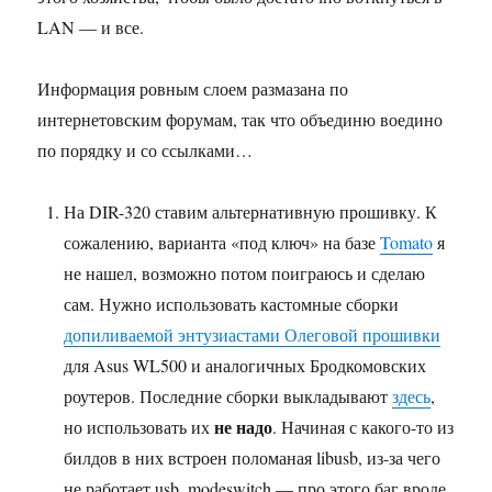
LAN — и все.
Информация ровным слоем размазана по
интернетовским форумам, так что объединю воедино
по порядку и со ссылками…
На DIR-320 ставим альтернативную прошивку. К
сожалению, варианта «под ключ» на базе
Tomato
я
не нашел, возможно потом поиграюсь и сделаю
сам. Нужно использовать кастомные сборки
допиливаемой энтузиастами Олеговой прошивки
для Asus WL500 и аналогичных Бродкомовских
роутеров. Последние сборки выкладывают
здесь
,
не надо
но использовать их
. Начиная с какого-то из
билдов в них встроен поломаная libusb, из-за чего
не работает usb_modeswitch — про этого баг вроде