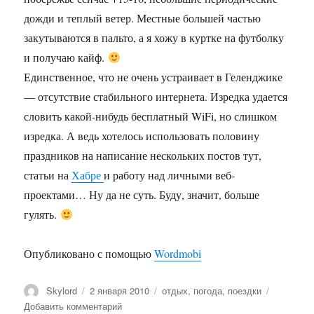
дожди и теплый ветер. Местные большей частью
закутываются в пальто, а я хожу в куртке на футболку
и получаю кайф.
Единственное, что не очень устраивает в Геленджике
— отсутствие стабильного интернета. Изредка удается
словить какой-нибудь бесплатный WiFi, но слишком
изредка. А ведь хотелось использовать половину
праздников на написание нескольких постов тут,
статьи на
Хабре
и работу над личными веб-
проектами… Ну да не суть. Буду, значит, больше
гулять.
Опубликовано с помощью
Wordmobi
Автор
Опубликовано
Метки
Skylord
2 января 2010
отдых
,
погода
,
поездки
к
Добавить комментарий