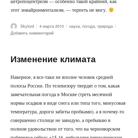
антропоцентризм — особенно такой крайний, как
этот энвайронментализм, — терпеть не могу.
Автор
Опубликовано
Метки
Skylord
4 марта 2010
наука
,
погода
,
природа
к
Добавить комментарий
записи
Этот
слой
Изменение климата
тоньше,
чем
мы
Наверное, я все-таки не вполне человек средней
думаем
полосы России. По телевизору твердят о том, какая
замечательная погода в Москве (треть месячной
нормы осадков в виде снега или типа того, минусовая
температура, дороги забиты пробками), а я почему-то
совершенно столице не завидую, а пребываю в
полном удовольствии от того, что на черноморском
побережье сейчас +15-16, небольшие периодические