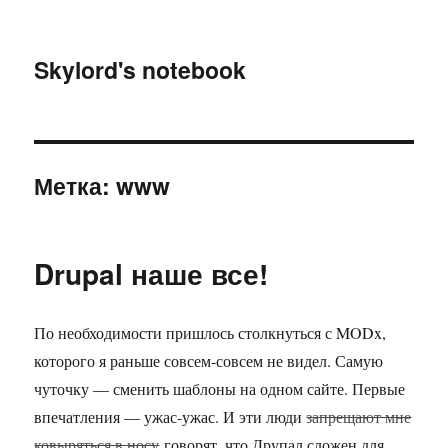
Skylord's notebook
Метка:
www
Drupal наше все!
По необходимости пришлось столкнуться с MODx,
которого я раньше совсем-совсем не видел. Самую
чуточку — сменить шаблоны на одном сайте. Первые
впечатления — ужас-ужас. И эти люди
запрещают мне
ковыряться в носу
говорят, что Друпал сложен для