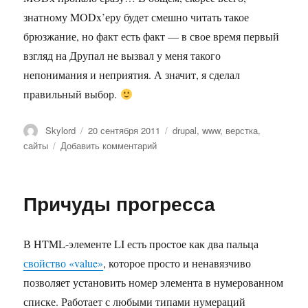
знатному MODx’еру будет смешно читать такое
брюзжание, но факт есть факт — в свое время первый
взгляд на Друпал не вызвал у меня такого
непонимания и неприятия. А значит, я сделал
правильный выбор.
Автор
Опубликовано
Метки
Skylord
20 сентября 2011
drupal
,
www
,
верстка
,
к
сайты
Добавить комментарий
записи
Drupal
наше
Причуды прогресса
все!
В HTML-элементе LI есть простое как два пальца
свойство «value»
, которое просто и ненавязчиво
позволяет установить номер элемента в нумерованном
списке. Работает с любыми типами нумераций