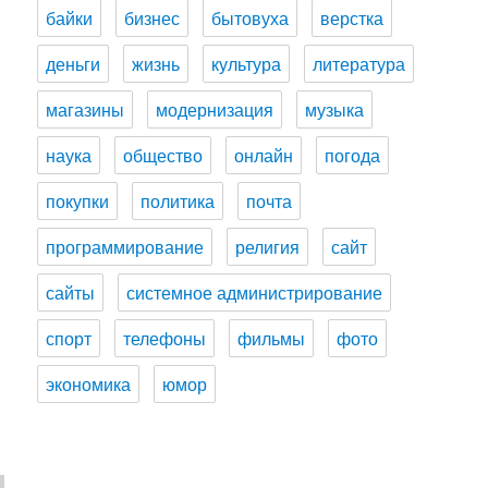
байки
бизнес
бытовуха
верстка
деньги
жизнь
культура
литература
магазины
модернизация
музыка
наука
общество
онлайн
погода
покупки
политика
почта
программирование
религия
сайт
сайты
системное администрирование
спорт
телефоны
фильмы
фото
экономика
юмор