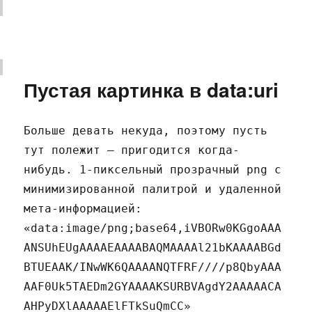
записи
Причуды
прогресса
Пустая картинка в data:uri
Больше девать некуда, поэтому пусть
тут полежит — пригодится когда-
нибудь. 1-пиксельный прозрачный png с
минимизированной палитрой и удаленной
мета-информацией:
«data:image/png;base64,iVBORw0KGgoAAA
ANSUhEUgAAAAEAAAABAQMAAAAl21bKAAAABGd
BTUEAAK/INwWK6QAAAANQTFRF////p8QbyAAA
AAF0Uk5TAEDm2GYAAAAKSURBVAgdY2AAAAACA
AHPyDXlAAAAAElFTkSuQmCC»