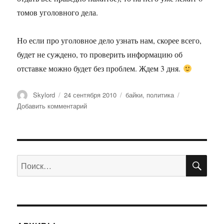
томов уголовного дела.
Но если про уголовное дело узнать нам, скорее всего,
будет не суждено, то проверить информацию об
отставке можно будет без проблем. Ждем 3 дня.
Автор
Опубликовано
Метки
Skylord
24 сентября 2010
байки
,
политика
к
Добавить комментарий
записи
Ностродамствуем
ПО
Искать: