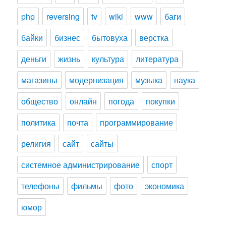
php
reversing
tv
wiki
www
баги
байки
бизнес
бытовуха
верстка
деньги
жизнь
культура
литература
магазины
модернизация
музыка
наука
общество
онлайн
погода
покупки
политика
почта
программирование
религия
сайт
сайты
системное администрирование
спорт
телефоны
фильмы
фото
экономика
юмор