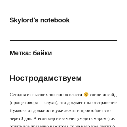
Skylord's notebook
Метка:
байки
Ностродамствуем
Сегодня из высших эшелонов власти
слили инсайд
(проще говоря — слухи), что документ на отстранение
Лужкова от должности уже лежит и произойдет это
через 3 дня. А если мэр не захочет уходить миром (т.е.
отдать все праведно нажитое), то на него уже лежит 6