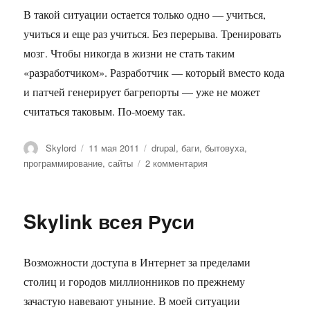
В такой ситуации остается только одно — учиться,
учиться и еще раз учиться. Без перерыва. Тренировать
мозг. Чтобы никогда в жизни не стать таким
«разработчиком». Разработчик — который вместо кода
и патчей генерирует багрепорты — уже не может
считаться таковым. По-моему так.
Автор
Опубликовано
Метки
Skylord
11 мая 2011
drupal
,
баги
,
бытовуха
,
к
программирование
,
сайты
2 комментария
записи
Сеятель
РДВ
Skylink всея Руси
Возможности доступа в Интернет за пределами
столиц и городов миллионников по прежнему
зачастую навевают уныние. В моей ситуации