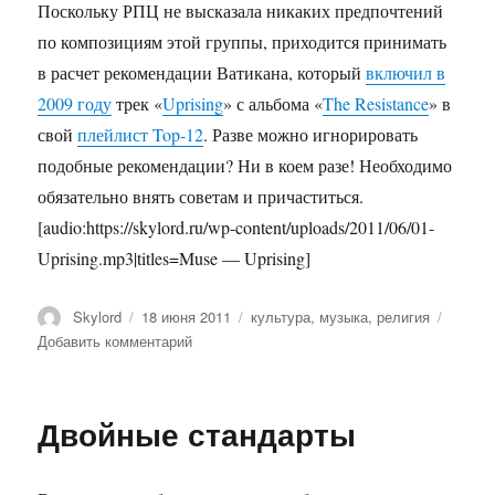
Поскольку РПЦ не высказала никаких предпочтений
по композициям этой группы, приходится принимать
в расчет рекомендации Ватикана, который
включил в
2009 году
трек «
Uprising
» с альбома «
The Resistance
» в
свой
плейлист Top-12
. Разве можно игнорировать
подобные рекомендации? Ни в коем разе! Необходимо
обязательно внять советам и причаститься.
[audio:https://skylord.ru/wp-content/uploads/2011/06/01-
Uprising.mp3|titles=Muse — Uprising]
Автор
Опубликовано
Метки
Skylord
18 июня 2011
культура
,
музыка
,
религия
к
Добавить комментарий
записи
Богоугодное
Двойные стандарты