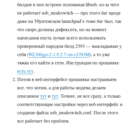
билдов в них встроен поломаная libusb, из-за чего
не работает usb_modeswitch — про этого баг вроде
даже на Убунтовском launchpad’е тоже баг был, так
что скоро должны дофиксить, но на момент
написания поста лучше всего использовать
проверенный народом билд 2393 — выкладываю у
себя
(
WL500gpv2-1.9.2.7-rtn-r2393M
)
, а то уже
тяжко его найти в сети. Инструкция по прошивке
есть тут
.
Потом в веб-интерфейсе прошивки настраиваем
все, что хотим, а для работы модема делаем
описанное
тут
и
тут
. Точнее, не все сразу, а только
соответствующие настройки через веб-интерфейс и
создание файла usb_modeswitch.conf. После этого
все работает без проблем.