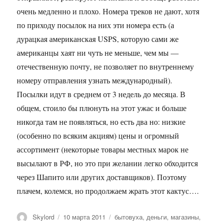
очень медленно и плохо. Номера треков не дают, хотя
по приходу посылок на них эти номера есть (а
дурацкая американская USPS, которую сами же
американцы хаят ни чуть не меньше, чем мы —
отечественную почту, не позволяет по внутреннему
номеру отправления узнать международный).
Посылки идут в среднем от 3 недель до месяца. В
общем, стоило бы плюнуть на этот ужас и больше
никогда там не появляться, но есть два но: низкие
(особенно по всяким акциям) цены и огромный
ассортимент (некоторые товары местных марок не
высылают в РФ, но это при желании легко обходится
через Шапито или других доставщиков). Поэтому
плачем, колемся, но продолжаем жрать этот кактус….
Автор
Опубликовано
Метки
Skylord
10 марта 2011
бытовуха
,
деньги
,
магазины
,