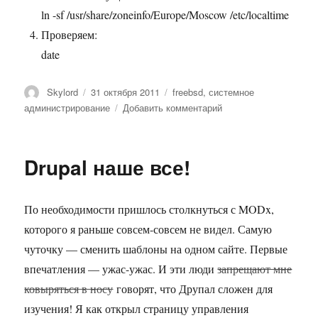
ln -sf /usr/share/zoneinfo/Europe/Moscow /etc/localtime
Проверяем:
date
Автор
Опубликовано
Метки
Skylord
31 октября 2011
freebsd
,
системное
к
администрирование
Добавить комментарий
записи
Декретное
время
Drupal наше все!
По необходимости пришлось столкнуться с MODx,
которого я раньше совсем-совсем не видел. Самую
чуточку — сменить шаблоны на одном сайте. Первые
впечатления — ужас-ужас. И эти люди
запрещают мне
ковыряться в носу
говорят, что Друпал сложен для
изучения! Я как открыл страницу управления