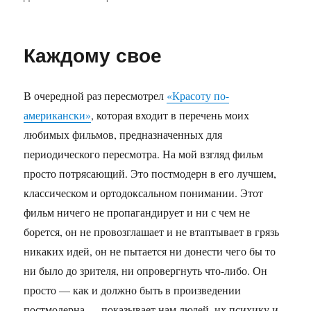
записи
Двойные
стандарты
Каждому свое
В очередной раз пересмотрел
«Красоту по-
американски»
, которая входит в перечень моих
любимых фильмов, предназначенных для
периодического пересмотра. На мой взгляд фильм
просто потрясающий. Это постмодерн в его лучшем,
классическом и ортодоксальном понимании. Этот
фильм ничего не пропагандирует и ни с чем не
борется, он не провозглашает и не втаптывает в грязь
никаких идей, он не пытается ни донести чего бы то
ни было до зрителя, ни опровергнуть что-либо. Он
просто — как и должно быть в произведении
постмодерна — показывает нам людей, их психику и