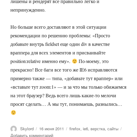
лишены и рендерят все правильно легко и
непринужденно.
Но больше всего доставляют в этой ситуации
рекомендации по решению проблемы: «Просто
добавьте внутрь fieldset еще один div в качестве
враппера для всех элементов и присваивайте
position:relative именно ему».
По-моему, это
прекрасно! Все баги все того же IE6 исправляются
примерно также — типа, «добавьте тут враппер» или
«вставьте тут zoom:1» — и за что мы только обижаемся
на этот браузер? Ведь всего лишь какие-то мелочи
просят сделать… А мы тут, понимаешь, разнылись…
Автор
Опубликовано
Метки
Skylord
16 июня 2011
firefox
,
ie6
,
верстка
,
сайты
к
Добавить комментарий