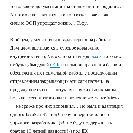
то толковой документации за столько лет не родили…
А потом еще, значится, кто-то рассказывает, как
сильно ООП упрощает жизнь… Тьфу.
В общем, у меня почти каждая серьезная работа с
Друпалом выливается в суровое ковыряние
внутренностей то Views, то вот теперь
Feeds
, то каких-
нибудь субмодулей
CCK
с целью исправления багов и
обеспечения их нормальной работы c последующим
отправлением закрывающих эти баги патчей. За
предыдущие сутки — штук пять чужих багов закрыл.
Больше всего мозг взорвали, конечно же, те же Views
— не зря же про них вспомнил… Но была и адаптация
одного JavaScript’а под Оперу, и верстки одного
упрямого разработчика («Я не буду поддерживать
браузер 10-летней давности!») под IE6.