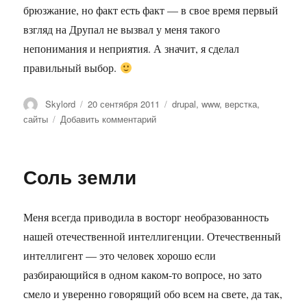
брюзжание, но факт есть факт — в свое время первый
взгляд на Друпал не вызвал у меня такого
непонимания и неприятия. А значит, я сделал
правильный выбор.
Автор
Опубликовано
Метки
Skylord
20 сентября 2011
drupal
,
www
,
верстка
,
к
сайты
Добавить комментарий
записи
Drupal
наше
Соль земли
все!
Меня всегда приводила в восторг необразованность
нашей отечественной интеллигенции. Отечественный
интеллигент — это человек хорошо если
разбирающийся в одном каком-то вопросе, но зато
смело и уверенно говорящий обо всем на свете, да так,