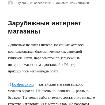
Автор
Опубликовано
к
Skylord
26 апреля 2011
Добавить комментарий
записи
Skylink
всея
Зарубежные интернет
Руси
магазины
Давненько не писал ничего, но сейчас хотелось
воспользоваться блогом именно как записной
книжкой. Итак, пара заметок по зарубежным
интернет-магазинам с доставкой в РФ, где
приходилось чего-нибудь брать:
1)
focalprice.com
— китайский магазин всякого
мелкого барахла. Не очень понравился — реально
барахло. Т.е. вещи действительно достаточно низкого
качества изготовления и материалов. Но работают.