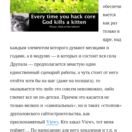
обеспечи
вается
как раз
только в
ядре, над
каждым элементом которого думают месяцами и
годами, а в модулях — в которых и состоит вся сила
Друпала — предполагается зачастую один
единственный сценарий работы, а чуть стоит от него
отойти хотя бы на шаг (даже на полшага), то
оказывается что либо это совсем невозможно, либо
глючит все не по-детски. Причем это касается не
только мелких и «самопальных», но и таких «столпов»
друпаловского сайтостроительства, как
приснопамятный
Views
. Кто хакал Views, тот меня
поймет… По написанию для него хендлеров и т.п. и