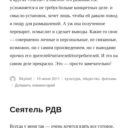
усложняется и не требуя больше конкретных целе- и
смысло-установок, хочет лишь, чтобы ей давали повод
и пищу для размышлений. А уж она полученное
переварит, осмыслит и сделает выводы. Какие-то свои
— совершенно личные и персональные, не связанные,
возможно, ни с самим произведением, ни с выводами
прочих его зрителей/читателей/потребителей. И это на
самом деле прекрасно. Это — просто замечательно!
Автор
Опубликовано
Метки
Skylord
10 июня 2011
культура
,
общество
,
фильмы
к
Добавить комментарий
записи
Каждому
свое
Сеятель РДВ
Всегда у меня так — очень хочется взять все готовое,