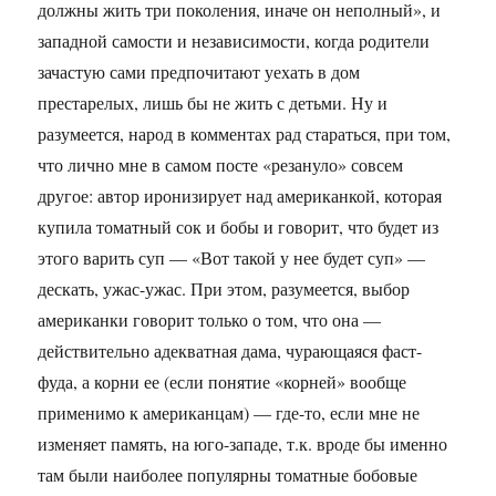
должны жить три поколения, иначе он неполный», и
западной самости и независимости, когда родители
зачастую сами предпочитают уехать в дом
престарелых, лишь бы не жить с детьми. Ну и
разумеется, народ в комментах рад стараться, при том,
что лично мне в самом посте «резануло» совсем
другое: автор иронизирует над американкой, которая
купила томатный сок и бобы и говорит, что будет из
этого варить суп — «Вот такой у нее будет суп» —
дескать, ужас-ужас. При этом, разумеется, выбор
американки говорит только о том, что она —
действительно адекватная дама, чурающаяся фаст-
фуда, а корни ее (если понятие «корней» вообще
применимо к американцам) — где-то, если мне не
изменяет память, на юго-западе, т.к. вроде бы именно
там были наиболее популярны томатные бобовые