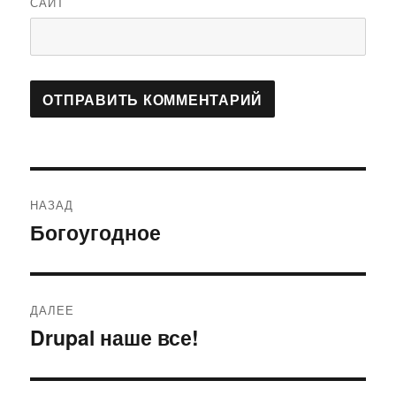
САЙТ
Навигация
НАЗАД
по
Богоугодное
Предыдущая
запись:
записям
ДАЛЕЕ
Drupal наше все!
Следующая
запись: